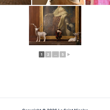
1
2
...
5
►