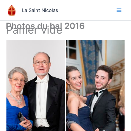
Aller
La Saint Nicolas
au
contenu
Photos du bal 2016
Panier vide