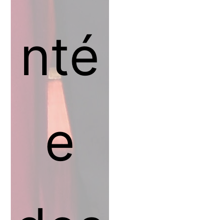
nté
e