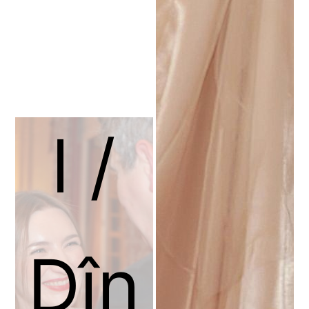
ktai
l /
Dîn